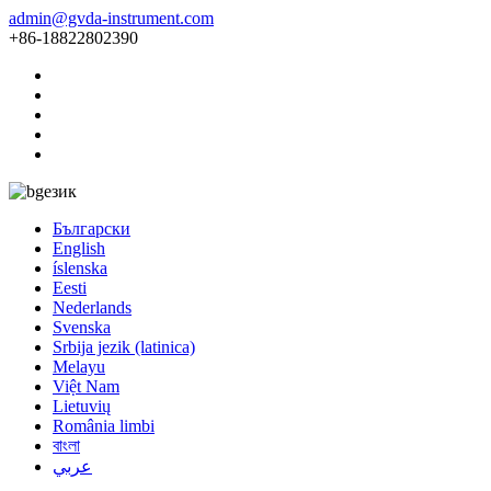
admin@gvda-instrument.com
+86-18822802390
език
Български
English
íslenska
Eesti
Nederlands
Svenska
Srbija jezik (latinica)
Melayu
Việt Nam
Lietuvių
România limbi
বাংলা
عربي