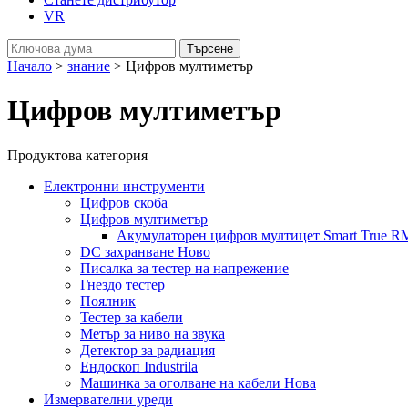
VR
Начало
>
знание
> Цифров мултиметър
Цифров мултиметър
Продуктова категория
Електронни инструменти
Цифров скоба
Цифров мултиметър
Акумулаторен цифров мултицет Smart True RM
DC захранване Ново
Писалка за тестер на напрежение
Гнездо тестер
Поялник
Тестер за кабели
Метър за ниво на звука
Детектор за радиация
Ендоскоп Industrila
Машинка за оголване на кабели Нова
Измервателни уреди