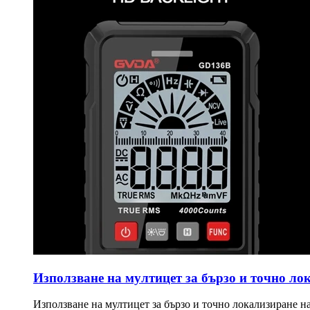
Използване на мултицет за бързо и точно лок
Използване на мултицет за бързо и точно локализиране н