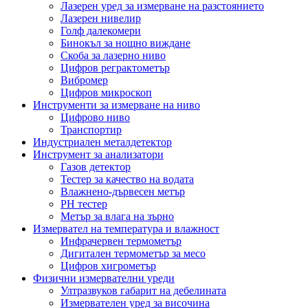
Лазерен уред за измерване на разстоянието
Лазерен нивелир
Голф далекомери
Бинокъл за нощно виждане
Скоба за лазерно ниво
Цифров реграктометър
Вибромер
Цифров микроскоп
Инструменти за измерване на ниво
Цифрово ниво
Транспортир
Индустриален металдетектор
Инструмент за анализатори
Газов детектор
Тестер за качество на водата
Влажнено-дървесен метър
PH тестер
Метър за влага на зърно
Измервател на температура и влажност
Инфрачервен термометър
Дигитален термометър за месо
Цифров хигрометър
Физични измервателни уреди
Ултразвуков габарит на дебелината
Измервателен уред за височина