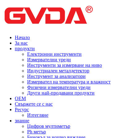
Начало
За нас
продукти
Електронни инструменти
Измервателни уреди
Инструменти за измерване на ниво
Индустриален металдетектор
Инструмент за анализатори
Измервател на температура и влажност
Физични измервателни уреди
Други най-продавани продукти
OEM
Свържете се с нас
Ресурс
Изтегляне
знание
Цифров мултиметър
Ph метър
Бинокъл за нощно виждане