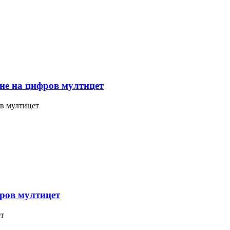
не на цифров мултицет
в мултицет
фров мултицет
ет