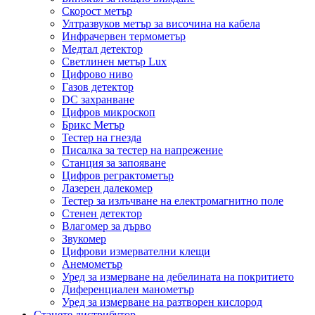
Скорост метър
Ултразвуков метър за височина на кабела
Инфрачервен термометър
Медтал детектор
Светлинен метър Lux
Цифрово ниво
Газов детектор
DC захранване
Цифров микроскоп
Брикс Метър
Тестер на гнезда
Писалка за тестер на напрежение
Станция за запояване
Цифров реграктометър
Лазерен далекомер
Тестер за излъчване на електромагнитно поле
Стенен детектор
Влагомер за дърво
Звукомер
Цифрови измервателни клещи
Анемометър
Уред за измерване на дебелината на покритието
Диференциален манометър
Уред за измерване на разтворен кислород
Станете дистрибутор