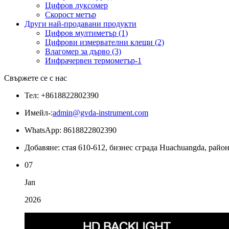
Цифров луксомер
Скорост метър
Други най-продавани продукти
Цифров мултиметър (1)
Цифрови измервателни клещи (2)
Влагомер за дърво (3)
Инфрачервен термометър-1
Свържете се с нас
Тел: +8618822802390
Имейл-:
admin@gvda-instrument.com
WhatsApp: 8618822802390
Добавяне: стая 610-612, бизнес сграда Huachuangda, район
07
Jan
2026